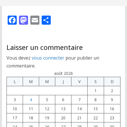
F
M
E
P
ac
as
m
ar
e
to
ai
ta
b
d
l
g
Laisser un commentaire
o
o
er
Vous devez
vous connecter
pour publier un
o
n
commentaire.
k
août 2026
L
M
M
J
V
S
D
1
2
3
4
5
6
7
8
9
10
11
12
13
14
15
16
17
18
19
20
21
22
23
24
25
26
27
28
29
30