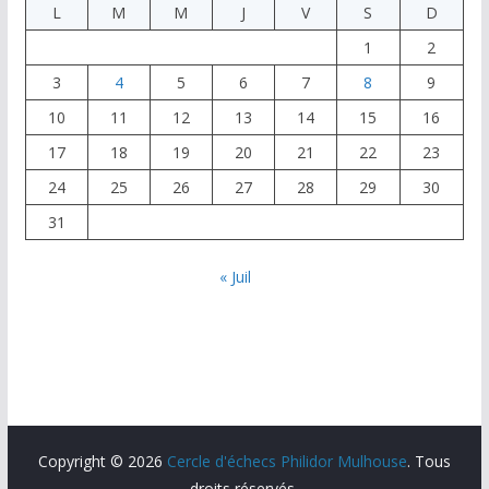
L
M
M
J
V
S
D
b
d
l
g
1
2
o
o
er
3
4
5
6
7
8
9
o
n
10
11
12
13
14
15
16
k
17
18
19
20
21
22
23
24
25
26
27
28
29
30
31
« Juil
Copyright © 2026
Cercle d'échecs Philidor Mulhouse
. Tous
droits réservés.