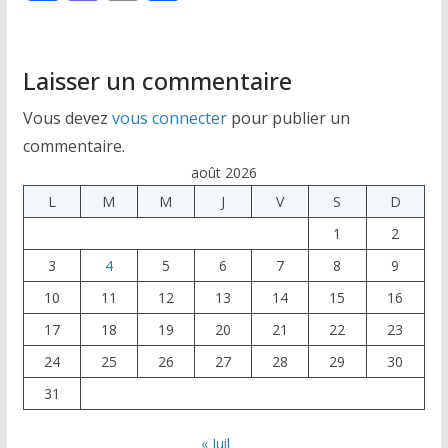
ac
as
m
ar
e
to
ai
ta
b
d
l
g
Laisser un commentaire
o
o
er
Vous devez
vous connecter
pour publier un
o
n
commentaire.
k
août 2026
L
M
M
J
V
S
D
1
2
3
4
5
6
7
8
9
10
11
12
13
14
15
16
17
18
19
20
21
22
23
24
25
26
27
28
29
30
31
« Juil