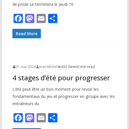
de poule se terminera le jeudi 10
F
M
E
P
ac
as
m
ar
e
to
ai
ta
Read More
b
d
l
g
o
o
er
o
n
31 mai 2026
Jean-Michel
432 Views
0 min read
k
4 stages d’été pour progresser
L’été peut être un bon moment pour revoir les
fondamentaux du jeu et progresser en groupe avec les
entraîneurs du
F
M
E
P
ac
as
m
ar