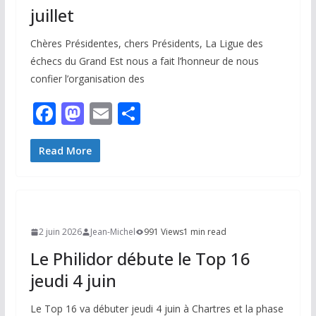
juillet
Chères Présidentes, chers Présidents, La Ligue des
échecs du Grand Est nous a fait l’honneur de nous
confier l’organisation des
F
M
E
P
ac
as
m
ar
e
to
ai
ta
Read More
b
d
l
g
o
o
er
o
n
2 juin 2026
Jean-Michel
991 Views
1 min read
k
Le Philidor débute le Top 16
jeudi 4 juin
Le Top 16 va débuter jeudi 4 juin à Chartres et la phase