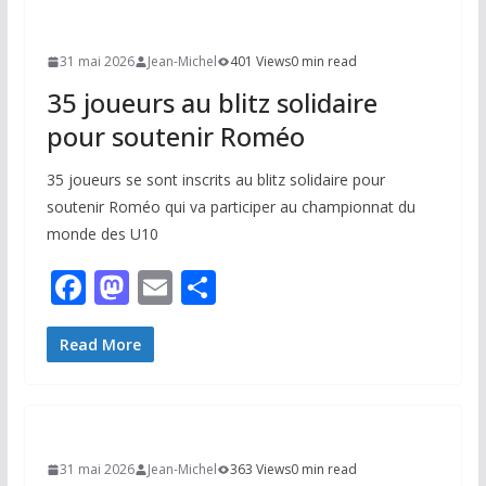
o
o
er
o
n
31 mai 2026
Jean-Michel
401 Views
0 min read
k
35 joueurs au blitz solidaire
pour soutenir Roméo
35 joueurs se sont inscrits au blitz solidaire pour
soutenir Roméo qui va participer au championnat du
monde des U10
F
M
E
P
ac
as
m
ar
e
to
ai
ta
Read More
b
d
l
g
o
o
er
o
n
31 mai 2026
Jean-Michel
363 Views
0 min read