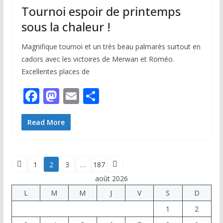
k
Tournoi espoir de printemps
sous la chaleur !
Magnifique tournoi et un très beau palmarès surtout en
cadors avec les victoires de Merwan et Roméo.
Excellentes places de
F
M
E
P
ac
as
m
ar
e
to
ai
ta
Read More
b
d
l
g
o
o
er
Pagination
1
2
3
…
187
o
n
août 2026
des
k
L
M
M
J
V
S
D
publications
1
2