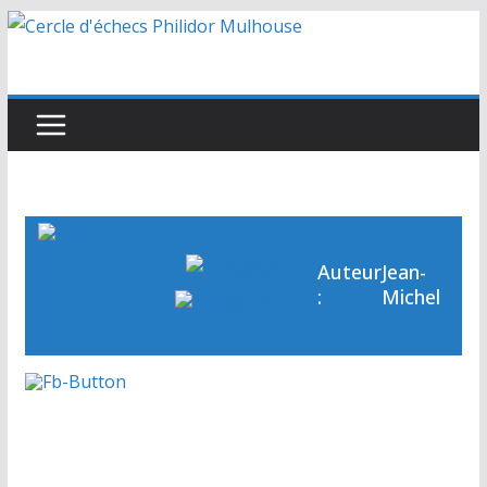
Passer
au
contenu
Auteur
Jean-
:
Michel