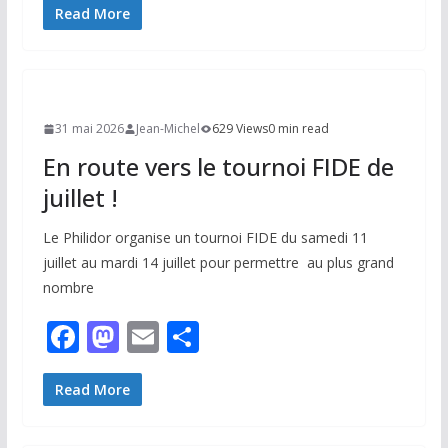
e
to
ai
ta
Read More
b
d
l
g
o
o
er
o
n
31 mai 2026
Jean-Michel
629 Views
0 min read
k
En route vers le tournoi FIDE de
juillet !
Le Philidor organise un tournoi FIDE du samedi 11
juillet au mardi 14 juillet pour permettre au plus grand
nombre
F
M
E
P
ac
as
m
ar
e
to
ai
ta
Read More
b
d
l
g