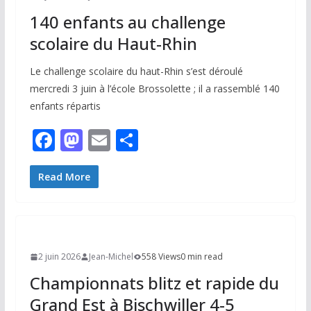
k
140 enfants au challenge
scolaire du Haut-Rhin
Le challenge scolaire du haut-Rhin s’est déroulé
mercredi 3 juin à l’école Brossolette ; il a rassemblé 140
enfants répartis
F
M
E
P
ac
as
m
ar
e
to
ai
ta
Read More
b
d
l
g
o
o
er
o
n
2 juin 2026
Jean-Michel
558 Views
0 min read
k
Championnats blitz et rapide du
Grand Est à Bischwiller 4-5