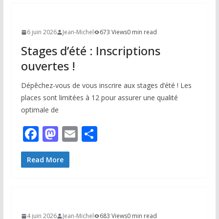
6 juin 2026
Jean-Michel
673 Views
0 min read
Stages d’été : Inscriptions
ouvertes !
Dépêchez-vous de vous inscrire aux stages d’été ! Les
places sont limitées à 12 pour assurer une qualité
optimale de
F
M
E
P
ac
as
m
ar
e
to
ai
ta
Read More
b
d
l
g
o
o
er
o
n
4 juin 2026
Jean-Michel
683 Views
0 min read