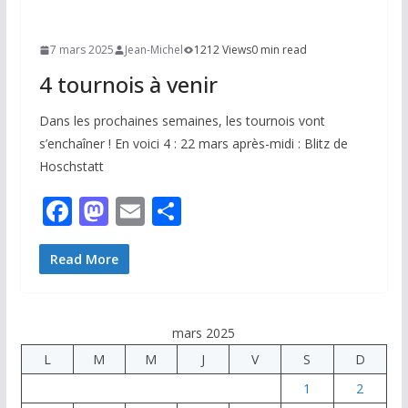
7 mars 2025
Jean-Michel
1212 Views
0 min read
4 tournois à venir
Dans les prochaines semaines, les tournois vont
s’enchaîner ! En voici 4 : 22 mars après-midi : Blitz de
Hoschstatt
F
M
E
P
ac
as
m
ar
e
to
ai
ta
Read More
b
d
l
g
o
o
er
mars 2025
o
n
L
M
M
J
V
S
D
k
1
2