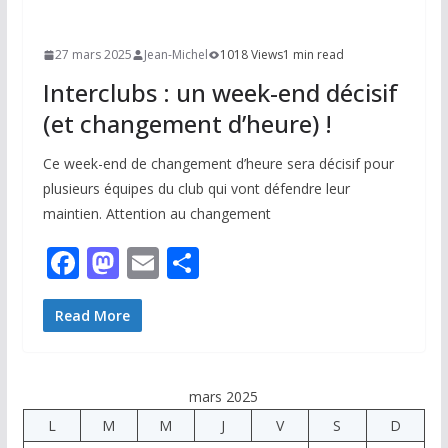
27 mars 2025
Jean-Michel
1018 Views
1 min read
Interclubs : un week-end décisif
(et changement d’heure) !
Ce week-end de changement d’heure sera décisif pour
plusieurs équipes du club qui vont défendre leur
maintien. Attention au changement
F
M
E
P
ac
as
m
ar
e
to
ai
ta
Read More
b
d
l
g
o
o
er
mars 2025
o
n
L
M
M
J
V
S
D