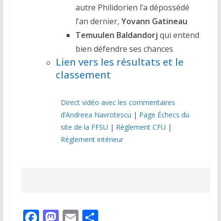
autre Philidorien l’a dépossédé
l’an dernier,
Yovann Gatineau
Temuulen Baldandorj
qui entend
bien défendre ses chances
Lien vers les résultats et le
classement
Direct vidéo avec les commentaires
d’Andreea Navrotescu
|
Page Échecs du
site de la FFSU
|
Règlement CFU
|
Règlement intérieur
F
M
E
P