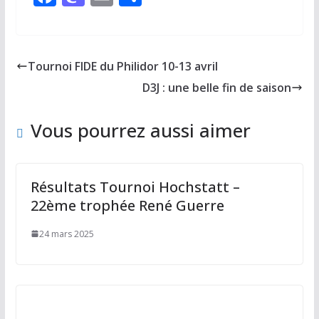
ac
as
m
ar
e
to
ai
ta
b
d
l
g
Tournoi FIDE du Philidor 10-13 avril
o
o
er
D3J : une belle fin de saison
o
n
k
Vous pourrez aussi aimer
Résultats Tournoi Hochstatt –
22ème trophée René Guerre
24 mars 2025