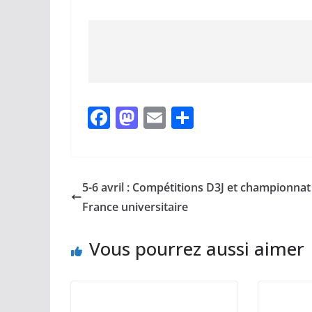
F
M
E
P
a
a
m
ar
c
st
ai
ta
e
o
l
g
5-6 avril : Compétitions D3J et championnat
b
d
er
France universitaire
o
o
Vous pourrez aussi aimer
o
n
k