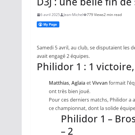
D3J : une belle fin de
6 avril 2025
Jean-Michel
779 Views
2 min read
Samedi 5 avril, au club, se disputaient les 
avait engagé 2 équipes.
Philidor 1 : 1 victoire
Matthias
,
Aglaia
et
Vivvan
formait l’éq
ont très bien joué.
Pour ces derniers matchs, Philidor a 
ce championnat, dont la solide équipe
Philidor 1 – Bros
– 2