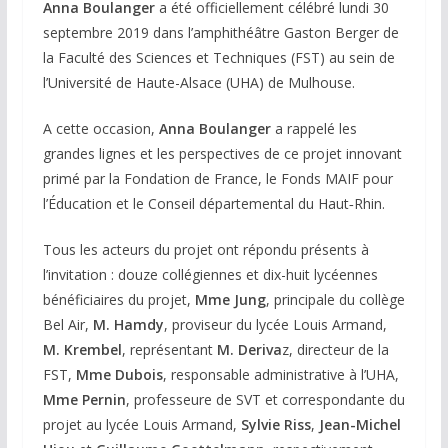
Anna Boulanger
a été officiellement célébré lundi 30
septembre 2019 dans l’amphithéâtre Gaston Berger de
la Faculté des Sciences et Techniques (FST) au sein de
l’Université de Haute-Alsace (UHA) de Mulhouse.
A cette occasion,
Anna Boulanger
a rappelé les
grandes lignes et les perspectives de ce projet innovant
primé par la Fondation de France, le Fonds MAIF pour
l’Éducation et le Conseil départemental du Haut‑Rhin.
Tous les acteurs du projet ont répondu présents à
l’invitation : douze collégiennes et dix-huit lycéennes
bénéficiaires du projet,
Mme Jung
, principale du collège
Bel Air,
M. Hamdy
, proviseur du lycée Louis Armand,
M. Krembel
, représentant
M. Deriva
z, directeur de la
FST,
Mme Dubois
, responsable administrative à l’UHA,
Mme Pernin
, professeure de SVT et correspondante du
projet au lycée Louis Armand,
Sylvie Riss
,
Jean-Michel