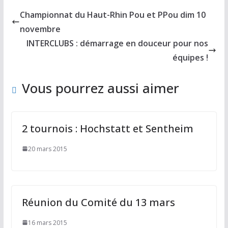
b
d
l
g
Championnat du Haut-Rhin Pou et PPou dim 10
o
o
er
novembre
o
n
INTERCLUBS : démarrage en douceur pour nos
k
équipes !
Vous pourrez aussi aimer
2 tournois : Hochstatt et Sentheim
20 mars 2015
Réunion du Comité du 13 mars
16 mars 2015