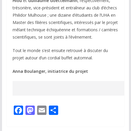
Hiou
et
Guillaume Goettelmann
, respectivement,
trésorière, vice-président et entraîneur au club d’échecs
Philidor Mulhouse ; une dizaine d’étudiants de l’UHA en
Master des filières scientifiques, intéressés par le projet
mêlant technique échiquéenne et formations / carrières
scientifiques, se sont joints à l’évènement.
Tout le monde s’est ensuite retrouvé à discuter du
projet autour d’un cordial buffet automnal.
Anna Boulanger, initiatrice du projet
F
M
E
P
ac
as
m
ar
e
to
ai
ta