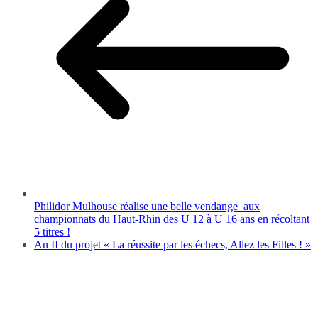
Philidor Mulhouse réalise une belle vendange aux
championnats du Haut-Rhin des U 12 à U 16 ans en récoltant
5 titres !
An II du projet « La réussite par les échecs, Allez les Filles ! »