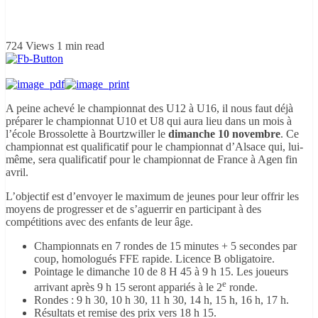
724 Views
1 min read
A peine achevé le championnat des U12 à U16, il nous faut déjà
préparer le championnat U10 et U8 qui aura lieu dans un mois à
l’école Brossolette à Bourtzwiller le
dimanche 10 novembre
. Ce
championnat est qualificatif pour le championnat d’Alsace qui, lui-
même, sera qualificatif pour le championnat de France à Agen fin
avril.
L’objectif est d’envoyer le maximum de jeunes pour leur offrir les
moyens de progresser et de s’aguerrir en participant à des
compétitions avec des enfants de leur âge.
Championnats en 7 rondes de 15 minutes + 5 secondes par
coup, homologués FFE rapide. Licence B obligatoire.
Pointage le dimanche 10 de 8 H 45 à 9 h 15. Les joueurs
e
arrivant après 9 h 15 seront appariés à le 2
ronde.
Rondes : 9 h 30, 10 h 30, 11 h 30, 14 h, 15 h, 16 h, 17 h.
Résultats et remise des prix vers 18 h 15.