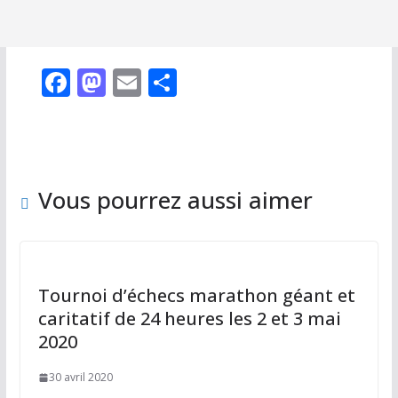
F
M
E
P
ac
as
m
ar
e
to
ai
ta
b
d
l
g
o
o
er
Vous pourrez aussi aimer
o
n
k
Tournoi d’échecs marathon géant et
caritatif de 24 heures les 2 et 3 mai
2020
30 avril 2020