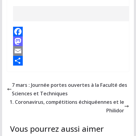
F
a
M
c
a
E
e
s
m
P
b
t
a
a
7 mars : Journée portes ouvertes à la Faculté des
o
o
i
r
Sciences et Techniques
o
d
l
t
1. Coronavirus, compétitions échiquéennes et le
k
o
a
Philidor
n
g
Vous pourrez aussi aimer
e