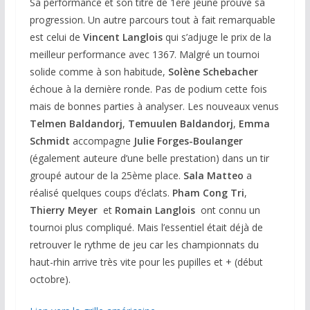
Sa performance et son titre de 1ere jeune prouve sa
progression. Un autre parcours tout à fait remarquable
est celui de
Vincent Langlois
qui s’adjuge le prix de la
meilleur performance avec 1367. Malgré un tournoi
solide comme à son habitude,
Solène Schebacher
échoue à la dernière ronde. Pas de podium cette fois
mais de bonnes parties à analyser. Les nouveaux venus
Telmen
Baldandorj
,
Temuulen
Baldandorj
,
Emma
Schmidt
accompagne
Julie
Forges-Boulanger
(également auteure d’une belle prestation) dans un tir
groupé autour de la 25ème place.
Sala Matteo
a
réalisé quelques coups d’éclats.
Pham Cong Tri
,
Thierry
Meyer
et
Romain
Langlois
ont connu un
tournoi plus compliqué. Mais l’essentiel était déjà de
retrouver le rythme de jeu car les championnats du
haut-rhin arrive très vite pour les pupilles et + (début
octobre).