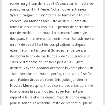
ronde malgré son demi-point d’avance sur la meute de
poursuivants, il finit 4ème. Notre nouvel entraineur
Sylvain
Degardin
finit 12ème au terme d’un tournoi
correct.
Leo Monnot
finit juste derrière 13ème au
terme d’un super tournoi qui lui permet de décrocher le
titre de meilleur – de 2000, il a su montré son style
décapant, la dernière partie contre Marc Schaub mérite
un prix de beauté tant les complications tactiques
étaient étonnantes.
Lionel Schebacher
parvient à
décrocher le prix de meilleur de – de 1800 grâce à un
100% le dimanche et une belle perf à 1855. Juste
derrière,
Zeyneb Abbassi
décroche la 2ème place – de
1800 avec plus de 1900 de perf (!). Le tir groupé se fait
avec
Fabien Graeber
,
Yanis Grit
,
Jules Juncker
et
Nicolas Meyer
, qui ont tous connu des aléas durant le
tournoi mais là aussi nos jeunes performent par
rapport à leurs élos de départ. C’est de bonne augure
pour la saison. Et l’essentiel reste de prendre du plaisir