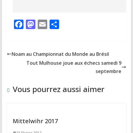
F
M
E
P
ac
as
m
ar
e
to
ai
ta
b
d
l
g
Noam au Championnat du Monde au Brésil
o
o
er
Tout Mulhouse joue aux échecs samedi 9
o
n
septembre
k
Vous pourrez aussi aimer
Mittelwihr 2017
15 février 2017