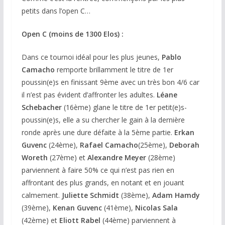
petits dans l’open C…
Open C (moins de 1300 Elos) :
Dans ce tournoi idéal pour les plus jeunes,
Pablo
Camacho
remporte brillamment le titre de 1er
poussin(e)s en finissant 9ème avec un très bon 4/6 car
il n’est pas évident d’affronter les adultes.
Léane
Schebacher
(16ème) glane le titre de 1er petit(e)s-
poussin(e)s, elle a su chercher le gain à la dernière
ronde après une dure défaite à la 5ème partie.
Erkan
Guvenc
(24ème),
Rafael
Camacho
(25ème),
Deborah
Woreth
(27ème) et
Alexandre
Meyer
(28ème)
parviennent à faire 50% ce qui n’est pas rien en
affrontant des plus grands, en notant et en jouant
calmement.
Juliette
Schmidt
(38ème),
Adam
Hamdy
(39ème),
Kenan
Guvenc
(41ème),
Nicolas
Sala
(42ème) et
Eliott
Rabel
(44ème) parviennent à