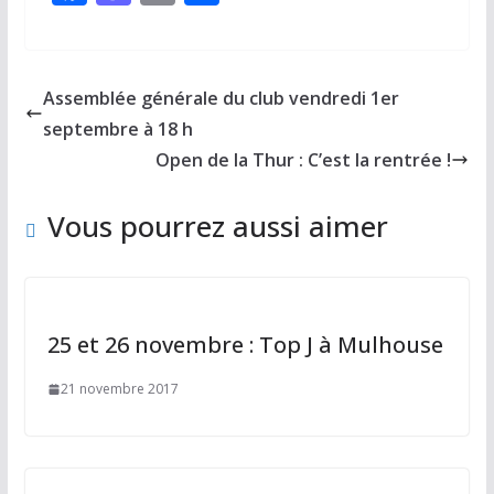
ac
as
m
ar
e
to
ai
ta
b
d
l
g
Assemblée générale du club vendredi 1er
o
o
er
septembre à 18 h
o
n
Open de la Thur : C’est la rentrée !
k
Vous pourrez aussi aimer
25 et 26 novembre : Top J à Mulhouse
21 novembre 2017