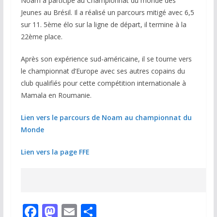
Noam a participé au Championnat du monde des
Jeunes au Brésil. Il a réalisé un parcours mitigé avec 6,5
sur 11. 5ème élo sur la ligne de départ, il termine à la
22ème place.
Après son expérience sud-américaine, il se tourne vers
le championnat d’Europe avec ses autres copains du
club qualifiés pour cette compétition internationale à
Mamala en Roumanie.
Lien vers le parcours de Noam au championnat du
Monde
Lien vers la page FFE
F
M
E
P