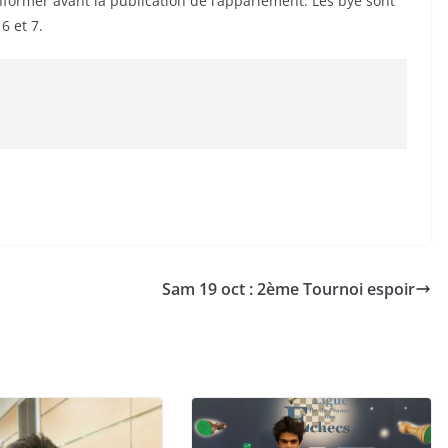
nformer avant la publication de l’appariement. Les bye sont
6 et 7.
Sam 19 oct : 2ème Tournoi espoir