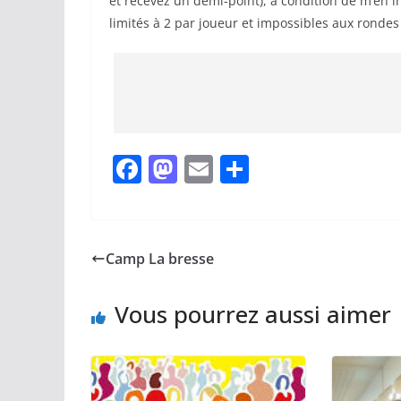
et recevez un demi-point), à condition de m’en i
limités à 2 par joueur et impossibles aux rondes 
F
M
E
P
a
a
m
ar
c
st
ai
ta
e
o
l
g
Camp La bresse
b
d
er
o
o
Vous pourrez aussi aimer
o
n
k