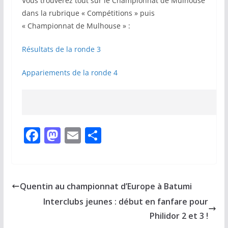
Vous trouverez tout sur le Championnat de Mulhouse
dans la rubrique « Compétitions » puis
« Championnat de Mulhouse » :
Résultats de la ronde 3
Appariements de la ronde 4
F
M
E
P
a
a
m
ar
c
st
ai
ta
e
o
l
g
Quentin au championnat d’Europe à Batumi
b
d
er
Interclubs jeunes : début en fanfare pour
o
o
Philidor 2 et 3 !