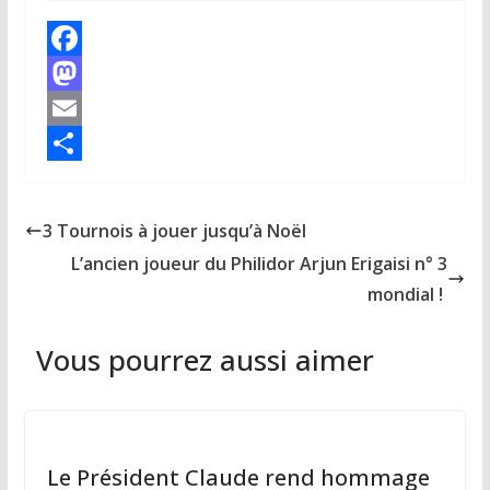
F
a
M
c
a
E
e
s
m
P
b
t
a
a
3 Tournois à jouer jusqu’à Noël
o
o
i
r
L’ancien joueur du Philidor Arjun Erigaisi n° 3
o
d
l
t
mondial !
k
o
a
Vous pourrez aussi aimer
n
g
e
r
Le Président Claude rend hommage