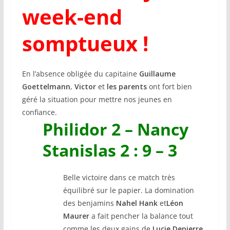
week-end
somptueux !
En l’absence obligée du capitaine
Guillaume
Goettelmann
,
Victor
et
les parents
ont fort bien
géré la situation pour mettre nos jeunes en
confiance.
Philidor 2 – Nancy
Stanislas 2 : 9 – 3
Belle victoire dans ce match très
équilibré sur le papier. La domination
des benjamins
Nahel Hank
et
Léon
Maurer
a fait pencher la balance tout
comme les deux gains de
Lucie Depierre