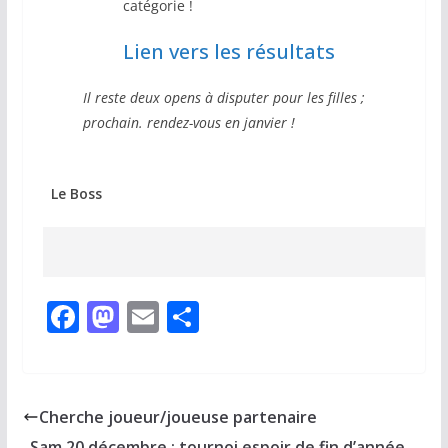
catégorie !
Lien vers les résultats
Il reste deux opens à disputer pour les filles ;
prochain. rendez-vous en janvier !
Le Boss
F
M
E
P
a
a
m
ar
c
st
ai
ta
e
o
l
g
Cherche joueur/joueuse partenaire
b
d
er
Sam 20 décembre : tournoi espoir de fin d’année.