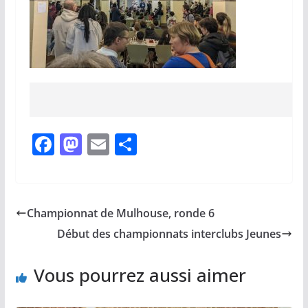
F
M
E
P
a
a
m
ar
c
st
ai
ta
e
o
l
g
Championnat de Mulhouse, ronde 6
b
d
er
Début des championnats interclubs Jeunes
o
o
o
n
Vous pourrez aussi aimer
k