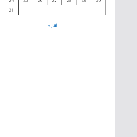
24
25
26
27
28
29
30
31
« Juil