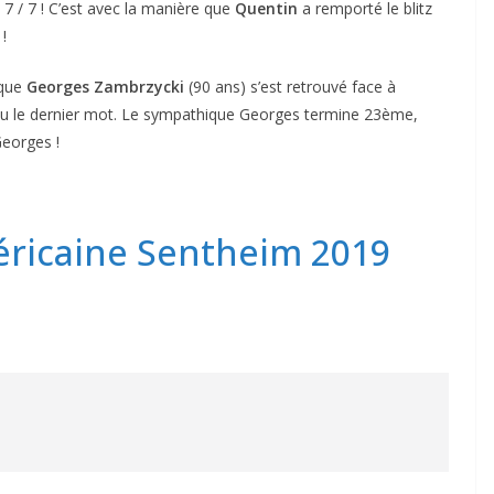
7 / 7 ! C’est avec la manière que
Quentin
a remporté le blitz
!
 que
Georges Zambrzycki
(90 ans) s’est retrouvé face à
a eu le dernier mot. Le sympathique Georges termine 23ème,
Georges !
méricaine Sentheim 2019