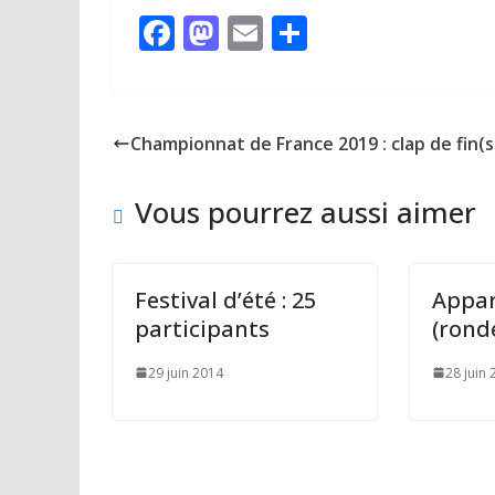
F
M
E
P
ac
as
m
ar
e
to
ai
ta
b
d
l
g
Championnat de France 2019 : clap de fin(s
o
o
er
o
n
Vous pourrez aussi aimer
k
Festival d’été : 25
Appa
participants
(ronde
29 juin 2014
28 juin