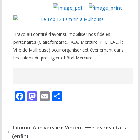
Bravo au comité d’avoir su mobiliser nos fidèles
partenaires (Clairefontaine, RGA, Mercure, FFE, LAE, la
Ville de Mulhouse) pour organiser cet évènement dans
les salons du prestigieux hôtel Mercure !
F
M
E
P
ac
as
m
ar
e
to
ai
ta
b
d
l
g
Tournoi Anniversaire Vincent ==> les résultats
o
o
er
(enfin)