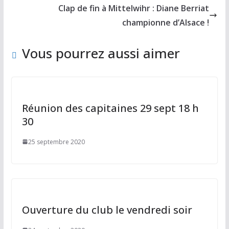
o
n
Clap de fin à Mittelwihr : Diane Berriat
k
championne d’Alsace !
Vous pourrez aussi aimer
Réunion des capitaines 29 sept 18 h
30
25 septembre 2020
Ouverture du club le vendredi soir