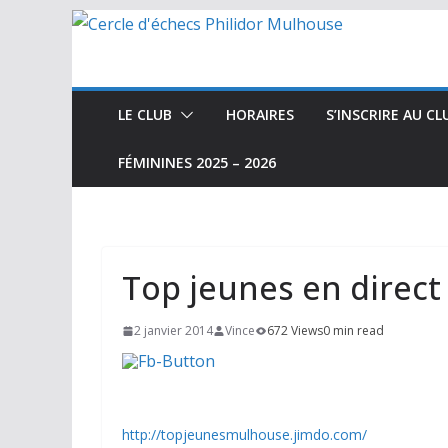
Passer
au
contenu
LE CLUB
HORAIRES
S’INSCRIRE AU CL
FÉMININES 2025 – 2026
Top jeunes en direct
2 janvier 2014
Vince
672 Views
0 min read
http://topjeunesmulhouse.jimdo.com/