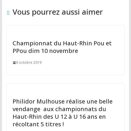
k
Vous pourrez aussi aimer
Championnat du Haut-Rhin Pou et
PPou dim 10 novembre
8 octobre 2019
Philidor Mulhouse réalise une belle
vendange aux championnats du
Haut-Rhin des U 12 à U 16 ans en
récoltant 5 titres !