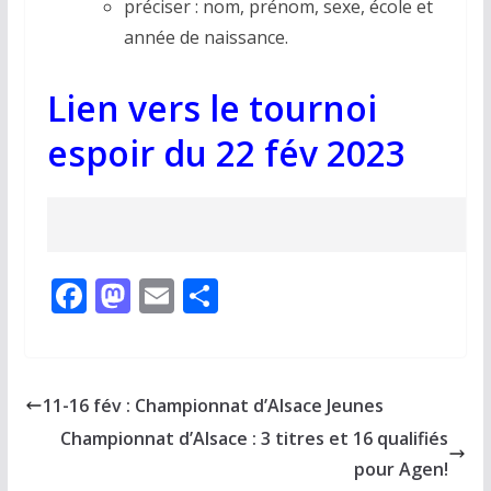
préciser : nom, prénom, sexe, école et
année de naissance.
Lien vers le tournoi
espoir du 22 fév 2023
F
M
E
P
ac
as
m
ar
e
to
ai
ta
b
d
l
g
11-16 fév : Championnat d’Alsace Jeunes
o
o
er
Championnat d’Alsace : 3 titres et 16 qualifiés
o
n
pour Agen!