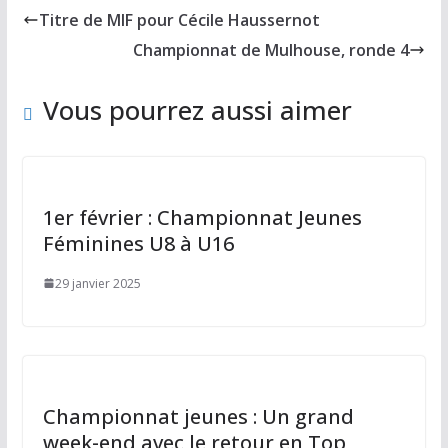
b
d
l
g
Titre de MIF pour Cécile Haussernot
o
o
er
Championnat de Mulhouse, ronde 4
o
n
k
Vous pourrez aussi aimer
1er février : Championnat Jeunes
Féminines U8 à U16
29 janvier 2025
Championnat jeunes : Un grand
week-end avec le retour en Top