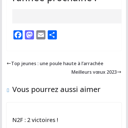
F
M
E
P
ac
as
m
ar
e
to
ai
ta
b
d
l
g
Top jeunes : une poule haute à l’arrachée
o
o
er
Meilleurs vœux 2023
o
n
k
Vous pourrez aussi aimer
N2F : 2 victoires !