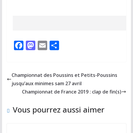
F
M
E
P
ac
as
m
ar
e
to
ai
ta
b
d
l
g
Championnat des Poussins et Petits-Poussins
o
o
er
jusqu’aux minimes sam 27 avril
o
n
Championnat de France 2019 : clap de fin(s)
k
Vous pourrez aussi aimer