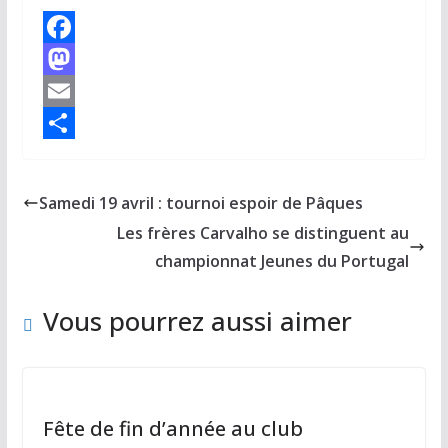
F
a
M
c
a
E
e
s
m
P
b
t
a
a
Samedi 19 avril : tournoi espoir de Pâques
o
o
i
r
Les frères Carvalho se distinguent au
o
d
l
t
championnat Jeunes du Portugal
k
o
a
Vous pourrez aussi aimer
n
g
e
r
Fête de fin d’année au club