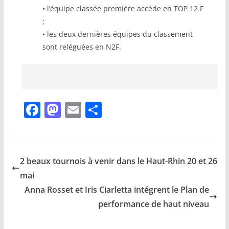
• l’équipe classée première accède en TOP 12 F
;
• les deux dernières équipes du classement
sont reléguées en N2F.
F
M
E
P
a
a
m
ar
c
st
ai
ta
e
o
l
g
2 beaux tournois à venir dans le Haut-Rhin 20 et 26
b
d
er
mai
o
o
Anna Rosset et Iris Ciarletta intégrent le Plan de
o
n
performance de haut niveau
k