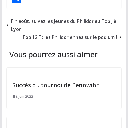
e
s
m
P
b
t
a
a
Fin août, suivez les Jeunes du Philidor au Top J à
o
o
i
r
Lyon
o
d
l
t
Top 12 F : les Philidoriennes sur le podium !
k
o
a
Vous pourrez aussi aimer
n
g
e
r
Succès du tournoi de Bennwihr
8 juin 2022