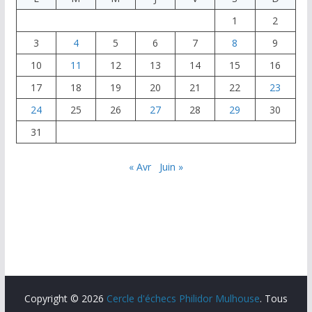
k
o
a
1
2
n
g
3
4
5
6
7
8
9
e
10
11
12
13
14
15
16
r
17
18
19
20
21
22
23
24
25
26
27
28
29
30
31
« Avr
Juin »
Copyright © 2026
Cercle d'échecs Philidor Mulhouse
. Tous