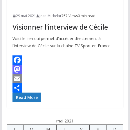
29 mai 2021
Jean-Michel
757 Views
0 min read
Visionner l’interview de Cécile
Voici le lien qui permet d’accéder directement à
l’interview de Cécile sur la chaîne TV Sport en France :
F
a
M
c
a
E
e
s
m
P
Read More
b
t
a
a
o
o
i
r
mai 2021
o
d
l
t
L
M
M
J
V
S
D