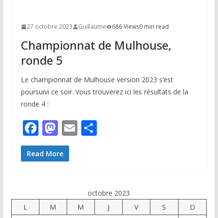
27 octobre 2023
Guillaume
686 Views
0 min read
Championnat de Mulhouse,
ronde 5
Le championnat de Mulhouse version 2023 s’est
poursuivi ce soir. Vous trouverez ici les résultats de la
ronde 4 :
F
M
E
P
ac
as
m
ar
e
to
ai
ta
Read More
b
d
l
g
o
o
er
octobre 2023
o
n
L
M
M
J
V
S
D