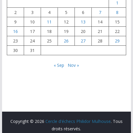
k
1
2
3
4
5
6
7
8
9
10
11
12
13
14
15
16
17
18
19
20
21
22
23
24
25
26
27
28
29
30
31
« Sep
Nov »
Copyright © 2026
Cercle d'échecs Philidor Mulhouse
. Tous
droits réservés.