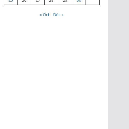
25
26
27
28
29
30
« Oct
Déc »