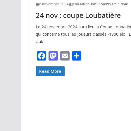
8 novembre 2024
Jean-Michel
812 Views
0 min read
24 nov : coupe Loubatière
Le 24 novembre 2024 aura lieu la Coupe Loubatiè
qui concerne tous les joueurs classés -1800 élo . 
club
F
M
E
P
ac
as
m
ar
e
to
ai
ta
Read More
b
d
l
g
o
o
er
o
n
k