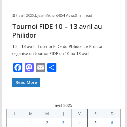
7 avril 2025
Jean-Michel
854 Views
0 min read
Tournoi FIDE 10 – 13 avril au
Philidor
10 – 13 avril : Tournoi FIDE du Philidor Le Philidor
organise un tournoi FIDE du 10 au 13 avril
F
M
E
P
ac
as
m
ar
e
to
ai
ta
Read More
b
d
l
g
o
o
er
avril 2025
o
n
L
M
M
J
V
S
D
k
1
2
3
4
5
6