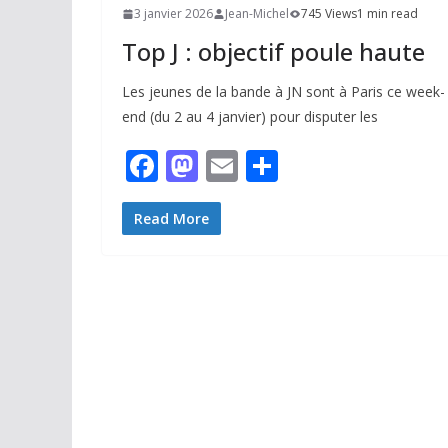
3 janvier 2026
Jean-Michel
745 Views
1 min read
Top J : objectif poule haute
Les jeunes de la bande à JN sont à Paris ce week-
end (du 2 au 4 janvier) pour disputer les
F
M
E
P
ac
as
m
ar
e
to
ai
ta
Read More
b
d
l
g
o
o
er
o
n
k