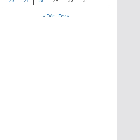
26
27
28
29
30
31
« Déc
Fév »