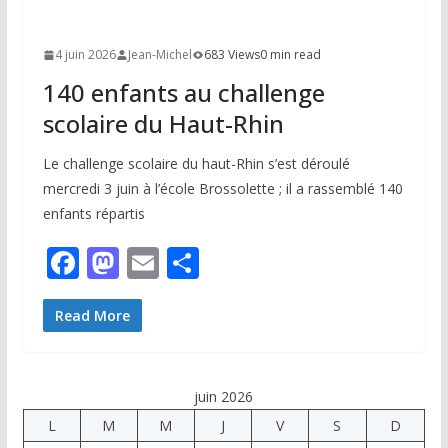
4 juin 2026
Jean-Michel
683 Views
0 min read
140 enfants au challenge
scolaire du Haut-Rhin
Le challenge scolaire du haut-Rhin s’est déroulé
mercredi 3 juin à l’école Brossolette ; il a rassemblé 140
enfants répartis
F
M
E
P
ac
as
m
ar
e
to
ai
ta
Read More
b
d
l
g
o
o
er
juin 2026
o
n
L
M
M
J
V
S
D