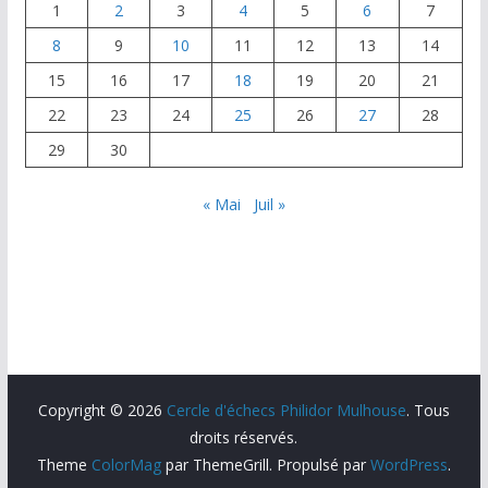
k
1
2
3
4
5
6
7
8
9
10
11
12
13
14
15
16
17
18
19
20
21
22
23
24
25
26
27
28
29
30
« Mai
Juil »
Copyright © 2026
Cercle d'échecs Philidor Mulhouse
. Tous
droits réservés.
Theme
ColorMag
par ThemeGrill. Propulsé par
WordPress
.