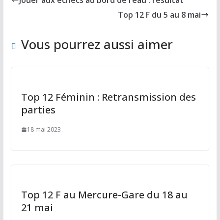
Jouer aux échecs au bord de l’eau : résultat
o
o
i
r
Top 12 F du 5 au 8 mai
o
d
l
t
k
o
a
Vous pourrez aussi aimer
n
g
e
r
Top 12 Féminin : Retransmission des
parties
18 mai 2023
Top 12 F au Mercure-Gare du 18 au
21 mai