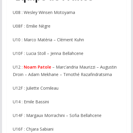
U08 : Wesley Winsen Motoyama
U08F : Emilie Nègre
U10 : Marco Matéria – Clément Kuhn
U10F : Lucia Stoll – Jenna Bellahcene
U12 :
Noam Patole
– Marc’andria Maurizzi – Augustin
Droin – Adam Mekhane – Timothé Razafindratsima
U12F : Juliette Cornileau
U14 : Emile Bassini
U14F : Margaux Morrachini – Sofia Bellahcene
U16F : Chjara Sabiani