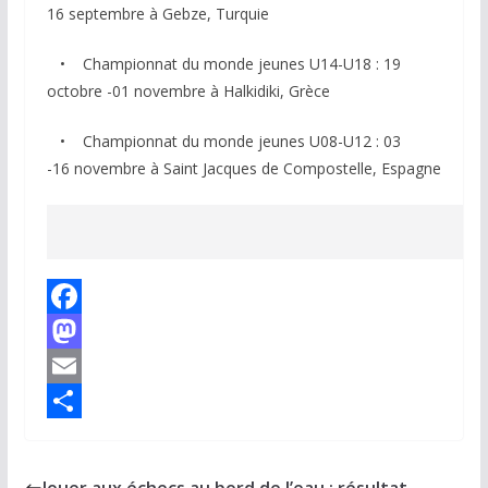
16 septembre à Gebze, Turquie
• Championnat du monde jeunes U14-U18 : 19
octobre -01 novembre à Halkidiki, Grèce
• Championnat du monde jeunes U08-U12 : 03
-16 novembre à Saint Jacques de Compostelle, Espagne
F
a
M
c
a
E
e
s
m
P
b
t
a
a