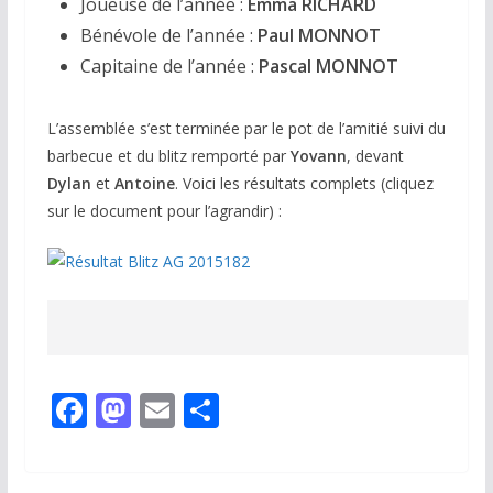
Joueuse de l’année :
Emma RICHARD
Bénévole de l’année :
Paul MONNOT
Capitaine de l’année :
Pascal MONNOT
L’assemblée s’est terminée par le pot de l’amitié suivi du
barbecue et du blitz remporté par
Yovann
, devant
Dylan
et
Antoine
. Voici les résultats complets (cliquez
sur le document pour l’agrandir) :
F
M
E
P
ac
as
m
ar
e
to
ai
ta