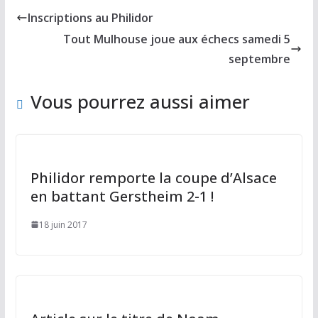
b
d
l
g
Inscriptions au Philidor
o
o
er
Tout Mulhouse joue aux échecs samedi 5
o
n
septembre
k
Vous pourrez aussi aimer
Philidor remporte la coupe d’Alsace
en battant Gerstheim 2-1 !
18 juin 2017