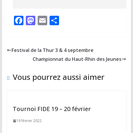
F
M
E
P
ac
as
m
ar
e
to
ai
ta
b
d
l
g
Festival de la Thur 3 & 4 septembre
o
o
er
Championnat du Haut-Rhin des Jeunes
o
n
k
Vous pourrez aussi aimer
Tournoi FIDE 19 – 20 février
19 février 2022