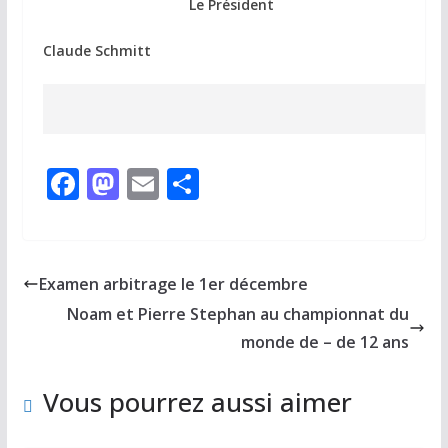
Le Président
Claude Schmitt
F
M
E
P
ac
as
m
ar
e
to
ai
ta
b
d
l
g
Examen arbitrage le 1er décembre
o
o
er
Noam et Pierre Stephan au championnat du
o
n
monde de – de 12 ans
k
Vous pourrez aussi aimer