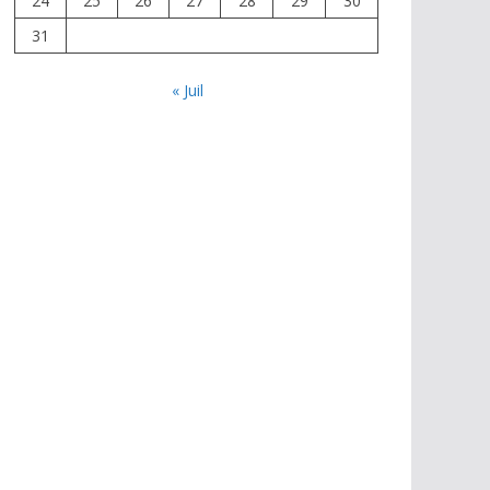
24
25
26
27
28
29
30
31
« Juil