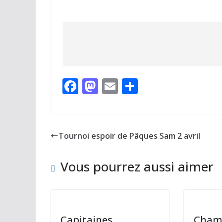
F
M
E
P
ac
as
m
ar
e
to
ai
ta
b
d
l
g
Tournoi espoir de Pâques Sam 2 avril
o
o
er
o
n
Vous pourrez aussi aimer
k
Capitaines
Cham