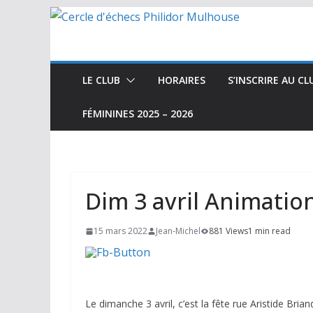
Passer
au
contenu
LE CLUB
HORAIRES
S’INSCRIRE AU CL
FÉMININES 2025 – 2026
Dim 3 avril Animatio
15 mars 2022
Jean-Michel
881 Views
1 min read
Le dimanche 3 avril, c’est la fête rue Aristide Brian