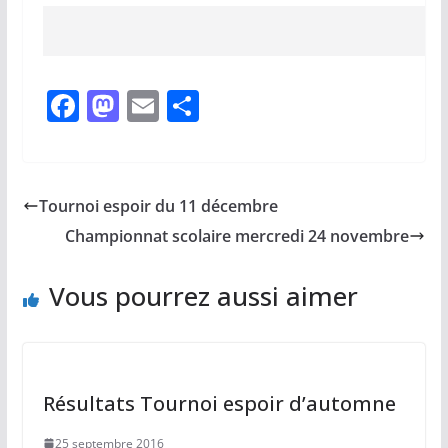
F
M
E
P
a
a
m
ar
c
st
ai
ta
e
o
l
g
Tournoi espoir du 11 décembre
b
d
er
Championnat scolaire mercredi 24 novembre
o
o
o
n
Vous pourrez aussi aimer
k
Résultats Tournoi espoir d’automne
25 septembre 2016