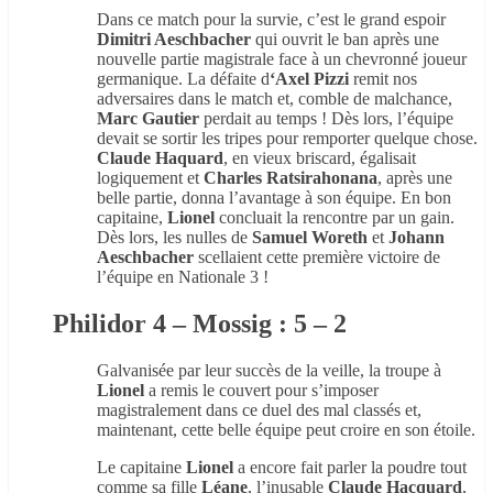
Dans ce match pour la survie, c’est le grand espoir
Dimitri Aeschbacher
qui ouvrit le ban après une
nouvelle partie magistrale face à un chevronné joueur
germanique. La défaite d
‘Axel
Pizzi
remit nos
adversaires dans le match et, comble de malchance,
Marc Gautier
perdait au temps ! Dès lors, l’équipe
devait se sortir les tripes pour remporter quelque chose.
Claude Haquard
, en vieux briscard, égalisait
logiquement et
Charles Ratsirahonana
, après une
belle partie, donna l’avantage à son équipe. En bon
capitaine,
Lionel
concluait la rencontre par un gain.
Dès lors, les nulles de
Samuel Woreth
et
Johann
Aeschbacher
scellaient cette première victoire de
l’équipe en Nationale 3 !
Philidor 4 – Mossig : 5 – 2
Galvanisée par leur succès de la veille, la troupe à
Lionel
a remis le couvert pour s’imposer
magistralement dans ce duel des mal classés et,
maintenant, cette belle équipe peut croire en son étoile.
Le capitaine
Lionel
a encore fait parler la poudre tout
comme sa fille
Léane
, l’inusable
Claude
Hacquard
,