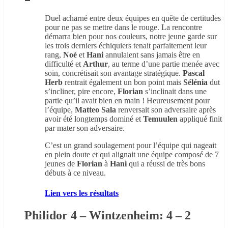
Duel acharné entre deux équipes en quête de certitudes
pour ne pas se mettre dans le rouge. La rencontre
démarra bien pour nos couleurs, notre jeune garde sur
les trois derniers échiquiers tenait parfaitement leur
rang,
Noé
et
Hani
annulaient sans jamais être en
difficulté et
Arthur
, au terme d’une partie menée avec
soin, concrétisait son avantage stratégique.
Pascal
Herb
rentrait également un bon point mais
Sélénia
dut
s’incliner, pire encore,
Florian
s’inclinait dans une
partie qu’il avait bien en main ! Heureusement pour
l’équipe,
Matteo Sala
renversait son adversaire après
avoir été longtemps dominé et
Temuulen
appliqué finit
par mater son adversaire.
C’est un grand soulagement pour l’équipe qui nageait
en plein doute et qui alignait une équipe composé de 7
jeunes de
Florian
à
Hani
qui a réussi de très bons
débuts à ce niveau.
Lien vers les résultats
Philidor 4 – Wintzenheim: 4 – 2