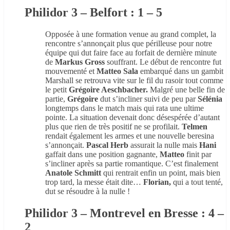
Philidor 3 – Belfort : 1 – 5
Opposée à une formation venue au grand complet, la
rencontre s’annonçait plus que périlleuse pour notre
équipe qui dut faire face au forfait de dernière minute
de
Markus Gross
souffrant. Le début de rencontre fut
mouvementé et
Matteo Sala
embarqué dans un gambit
Marshall se retrouva vite sur le fil du rasoir tout comme
le petit
Grégoire Aeschbacher.
Malgré une belle fin de
partie,
Grégoire
dut s’incliner suivi de peu par
Sélénia
longtemps dans le match mais qui rata une ultime
pointe. La situation devenait donc désespérée d’autant
plus que rien de très positif ne se profilait.
Telmen
rendait également les armes et une nouvelle beresina
s’annonçait.
Pascal Herb
assurait la nulle mais
Hani
gaffait dans une position gagnante,
Matteo
finit par
s’incliner après sa partie romantique. C’est finalement
Anatole Schmitt
qui rentrait enfin un point, mais bien
trop tard, la messe était dite…
Florian,
qui a tout tenté,
dut se résoudre à la nulle !
Philidor 3 – Montrevel en Bresse : 4 –
2