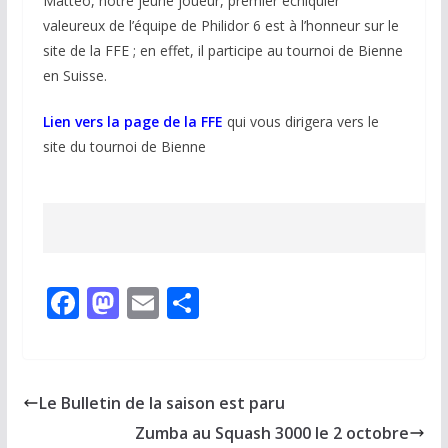
Matteo, notre jeune joueur, premier échiquier
valeureux de l’équipe de Philidor 6 est à l’honneur sur le
site de la FFE ; en effet, il participe au tournoi de Bienne
en Suisse.
Lien vers la page de la FFE
qui vous dirigera vers le
site du tournoi de Bienne
F
M
E
P
ac
as
m
ar
e
to
ai
ta
b
d
l
g
Le Bulletin de la saison est paru
o
o
er
Zumba au Squash 3000 le 2 octobre