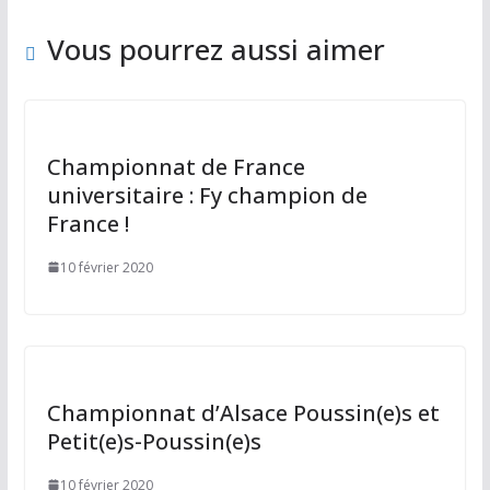
o
n
k
Vous pourrez aussi aimer
Championnat de France
universitaire : Fy champion de
France !
10 février 2020
Championnat d’Alsace Poussin(e)s et
Petit(e)s-Poussin(e)s
10 février 2020