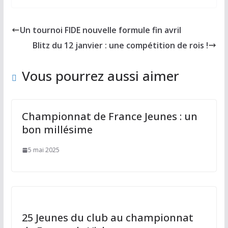
e
to
ai
ta
b
d
l
g
Un tournoi FIDE nouvelle formule fin avril
o
o
er
Blitz du 12 janvier : une compétition de rois !
o
n
k
Vous pourrez aussi aimer
Championnat de France Jeunes : un
bon millésime
5 mai 2025
25 Jeunes du club au championnat