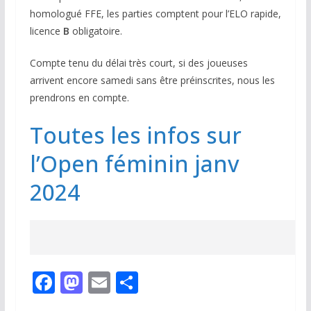
homologué FFE, les parties comptent pour l’ELO rapide,
licence
B
obligatoire.
Compte tenu du délai très court, si des joueuses
arrivent encore samedi sans être préinscrites, nous les
prendrons en compte.
Toutes les infos sur
l’Open féminin janv
2024
F
M
E
P
ac
as
m
ar