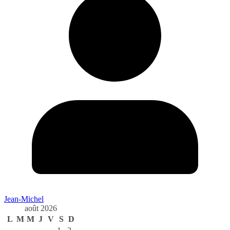
Jean-Michel
août 2026
L
M
M
J
V
S
D