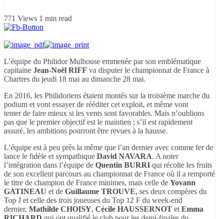
771 Views
1 min read
L’équipe du Philidor Mulhouse emmenée par son emblématique
capitaine
Jean-Noël RIFF
va disputer le championnat de France à
Chartres du jeudi 18 mai au dimanche 28 mai.
En 2016, les Philidoriens étaient montés sur la troisième marche du
podium et vont essayer de rééditer cet exploit, et même vont
tenter de faire mieux si les vents sont favorables. Mais n’oublions
pas que le premier objectif est le maintien ; s’il est rapidement
assuré, les ambitions pourront être revues à la hausse.
L’équipe est à peu près la même que l’an dernier avec comme fer de
lance le fidèle et sympathique
David NAVARA
. A noter
l’intégration dans l’équipe de
Quentin BURRI
qui récolte les fruits
de son excellent parcours au championnat de France où il a remporté
le titre de champion de France minimes, mais celle de
Yovann
GATINEAU
et de
Guillaume TROUVE
, ses deux compères du
Top J et celle des trois joueuses du Top 12 F du week-end
dernier,
Mathilde CHOISY
,
Cécile HAUSSERNOT
et
Emma
RICHARD
qui ont qualifié le club pour les demi-finales du