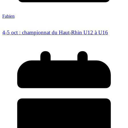
Fabien
4-5 oct : championnat du Haut-Rhin U12 à U16