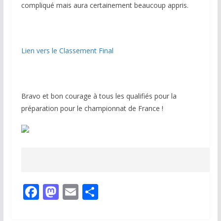
compliqué mais aura certainement beaucoup appris.
Lien vers le Classement Final
Bravo et bon courage à tous les qualifiés pour la
préparation pour le championnat de France !
F
M
E
P
ac
as
m
ar