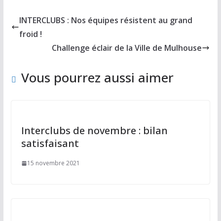
e
to
ai
ta
b
d
l
g
INTERCLUBS : Nos équipes résistent au grand
o
o
er
froid !
o
n
Challenge éclair de la Ville de Mulhouse
k
Vous pourrez aussi aimer
Interclubs de novembre : bilan
satisfaisant
15 novembre 2021