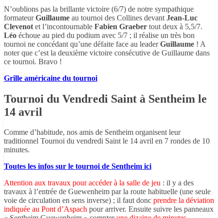
N’oublions pas la brillante victoire (6/7) de notre sympathique
formateur
Guillaume
au tournoi des Collines devant
Jean-Luc
Clevenot
et l’incontournable
Fabien Graeber
tout deux à 5,5/7.
Léo
échoue au pied du podium avec 5/7 ; il réalise un très bon
tournoi ne concédant qu’une défaite face au leader
Guillaume
! A
noter que c’est la deuxième victoire consécutive de Guillaume dans
ce tournoi. Bravo !
Grille américaine du tournoi
Tournoi du Vendredi Saint à Sentheim le
14 avril
Comme d’habitude, nos amis de Sentheim organisent leur
traditionnel Tournoi du vendredi Saint le 14 avril en 7 rondes de 10
minutes.
Toutes les infos sur le tournoi de Sentheim ici
Attention aux travaux pour accéder à la salle de jeu
: il y a des
travaux à l’entrée de Guewenheim par la route habituelle (une seule
voie de circulation en sens inverse) ; il faut donc
prendre la déviation
indiquée au Pont d’Aspach
pour arriver. Ensuite suivre les panneaux
« Sentheim Guewenheim » compter
une dizaine de minutes