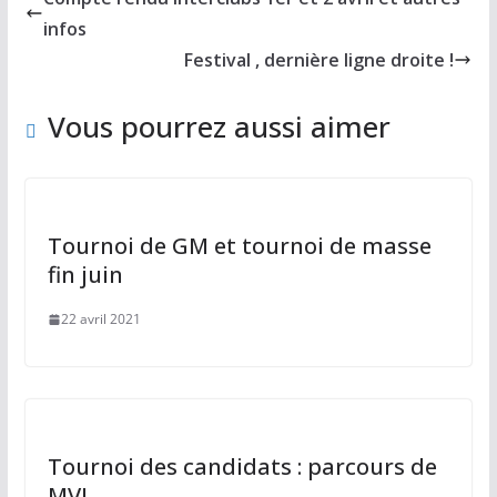
b
d
er
infos
o
o
Festival , dernière ligne droite !
o
n
Vous pourrez aussi aimer
k
Tournoi de GM et tournoi de masse
fin juin
22 avril 2021
Tournoi des candidats : parcours de
MVL