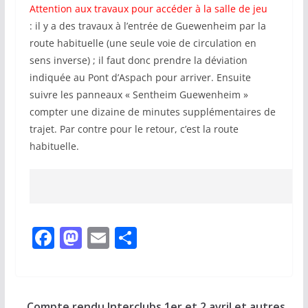
Attention aux travaux pour accéder à la salle de jeu
: il y a des travaux à l’entrée de Guewenheim par la
route habituelle (une seule voie de circulation en
sens inverse) ; il faut donc prendre la déviation
indiquée au Pont d’Aspach pour arriver. Ensuite
suivre les panneaux « Sentheim Guewenheim »
compter une dizaine de minutes supplémentaires de
trajet. Par contre pour le retour, c’est la route
habituelle.
F
M
E
P
a
a
m
ar
c
st
ai
ta
e
o
l
g
Compte rendu Interclubs 1er et 2 avril et autres