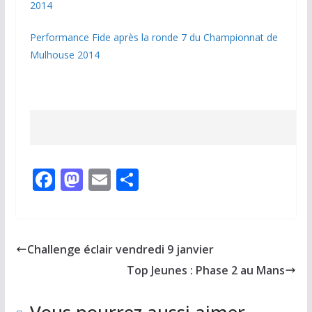
2014
Performance Fide après la ronde 7 du Championnat de
Mulhouse 2014
F
M
E
P
ac
as
m
ar
e
to
ai
ta
b
d
l
g
Challenge éclair vendredi 9 janvier
o
o
er
Top Jeunes : Phase 2 au Mans
o
n