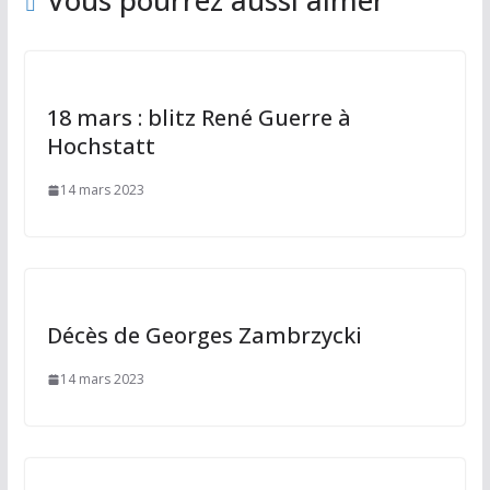
k
Vous pourrez aussi aimer
18 mars : blitz René Guerre à
Hochstatt
14 mars 2023
Décès de Georges Zambrzycki
14 mars 2023